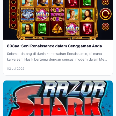
898aa: Seni Renaissance dalam Genggaman Anda
Selamat datang di dunia kemewahan Renaissance, di mana
karya seni klasik bertemu dengan sensasi modern dalam Mega
Jackpot DaVinci Diamonds...
02 Jul 2026