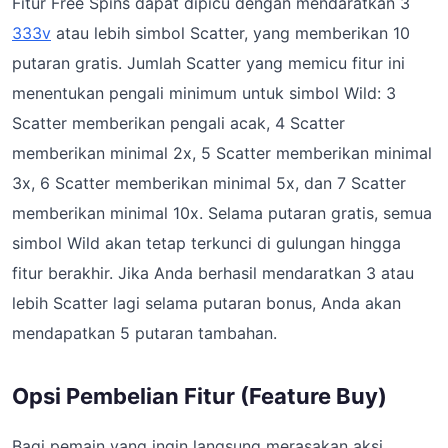
Fitur Free Spins dapat dipicu dengan mendaratkan 3
333v
atau lebih simbol Scatter, yang memberikan 10
putaran gratis. Jumlah Scatter yang memicu fitur ini
menentukan pengali minimum untuk simbol Wild: 3
Scatter memberikan pengali acak, 4 Scatter
memberikan minimal 2x, 5 Scatter memberikan minimal
3x, 6 Scatter memberikan minimal 5x, dan 7 Scatter
memberikan minimal 10x. Selama putaran gratis, semua
simbol Wild akan tetap terkunci di gulungan hingga
fitur berakhir. Jika Anda berhasil mendaratkan 3 atau
lebih Scatter lagi selama putaran bonus, Anda akan
mendapatkan 5 putaran tambahan.
Opsi Pembelian Fitur (Feature Buy)
Bagi pemain yang ingin langsung merasakan aksi