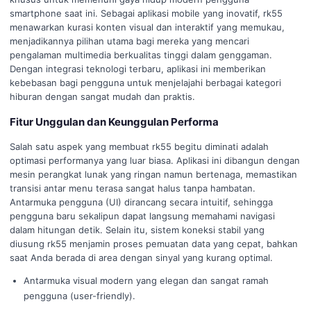
smartphone saat ini. Sebagai aplikasi mobile yang inovatif, rk55
menawarkan kurasi konten visual dan interaktif yang memukau,
menjadikannya pilihan utama bagi mereka yang mencari
pengalaman multimedia berkualitas tinggi dalam genggaman.
Dengan integrasi teknologi terbaru, aplikasi ini memberikan
kebebasan bagi pengguna untuk menjelajahi berbagai kategori
hiburan dengan sangat mudah dan praktis.
Fitur Unggulan dan Keunggulan Performa
Salah satu aspek yang membuat rk55 begitu diminati adalah
optimasi performanya yang luar biasa. Aplikasi ini dibangun dengan
mesin perangkat lunak yang ringan namun bertenaga, memastikan
transisi antar menu terasa sangat halus tanpa hambatan.
Antarmuka pengguna (UI) dirancang secara intuitif, sehingga
pengguna baru sekalipun dapat langsung memahami navigasi
dalam hitungan detik. Selain itu, sistem koneksi stabil yang
diusung rk55 menjamin proses pemuatan data yang cepat, bahkan
saat Anda berada di area dengan sinyal yang kurang optimal.
Antarmuka visual modern yang elegan dan sangat ramah
pengguna (user-friendly).